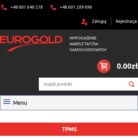
+48 601 640 218
+48 601 209 696
Zaloguj
Rejestracja
WYPOSAŻENIE
WARSZTATÓW
SAMOCHODOWYCH
0.00zł

Menu
TPMS