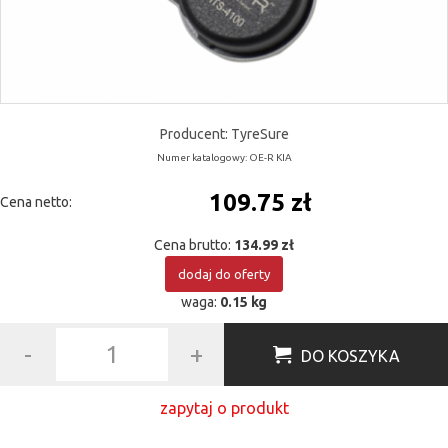
Producent: TyreSure
Numer katalogowy: OE-R KIA
109.75 zł
Cena netto:
Cena brutto:
134.99 zł
dodaj do oferty
waga:
0.15 kg
-
+
DO KOSZYKA
zapytaj o produkt