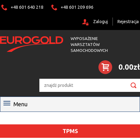
+48 601 640 218
+48 601 209 696
Zaloguj
Rejestracja
WYPOSAŻENIE
WARSZTATÓW
SAMOCHODOWYCH
0.00zł

Menu
TPMS