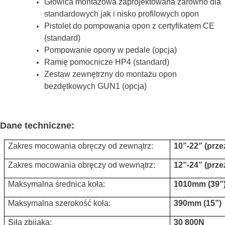
Głowica montażowa zaprojektowana zarówno dla
standardowych jak i nisko profilowych opon
Pistolet do pompowania opon z certyfikatem CE
(standard)
Pompowanie opony w pedale (opcja)
Ramię pomocnicze HP4 (standard)
Zestaw zewnętrzny do montażu opon
bezdętkowych GUN1 (opcja)
Dane techniczne:
Zakres mocowania obręczy od zewnątrz:
10”-22” (prze
Zakres mocowania obręczy od wewnątrz:
12”-24” (prze
Maksymalna średnica koła:
1010mm (39”
Maksymalna szerokość koła:
390mm (15”)
Siła zbijaka:
30 800N